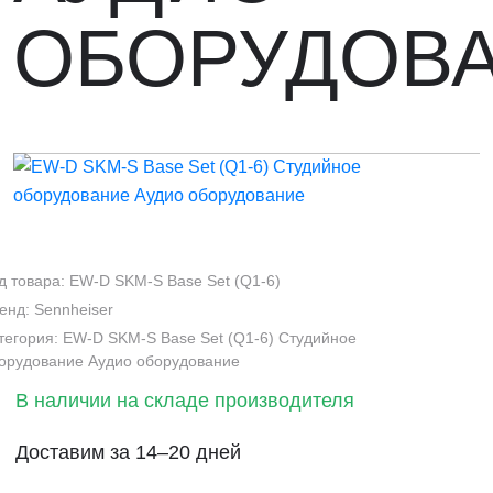
ОБОРУДОВ
д товара: EW-D SKM-S Base Set (Q1-6)
енд: Sennheiser
тегория: EW-D SKM-S Base Set (Q1-6) Студийное
орудование Аудио оборудование
В наличии на складе производителя
Доставим за 14–20 дней