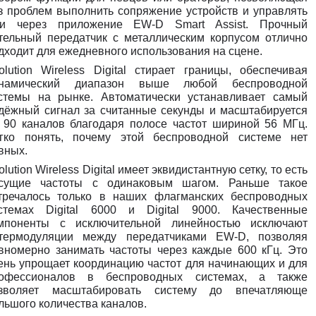
з проблем выполнить сопряжение устройств и управлять
и через приложение EW-D Smart Assist. Прочный
тельный передатчик с металлическим корпусом отлично
дходит для ежедневного использования на сцене.
olution Wireless Digital стирает границы, обеспечивая
намический диапазон выше любой беспроводной
стемы на рынке. Автоматически устанавливает самый
дёжный сигнал за считанные секунды и масштабируется
 90 каналов благодаря полосе частот шириной 56 МГц.
гко понять, почему этой беспроводной системе нет
вных.
olution Wireless Digital имеет эквидистантную сетку, то есть
сущие частоты с одинаковым шагом. Раньше такое
тречалось только в наших флагманских беспроводных
стемах Digital 6000 и Digital 9000. Качественные
мпоненты с исключительной линейностью исключают
термодуляции между передатчиками EW-D, позволяя
вномерно занимать частоты через каждые 600 кГц. Это
ень упрощает координацию частот для начинающих и для
офессионалов в беспроводных системах, а также
зволяет масштабировать систему до впечатляюще
льшого количества каналов.