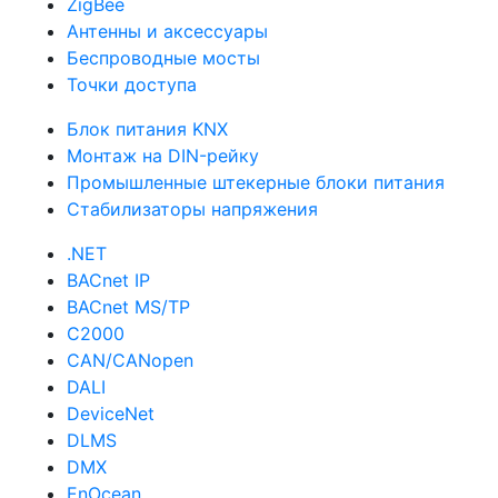
ZigBee
Антенны и аксессуары
Беспроводные мосты
Точки доступа
Блок питания KNX
Монтаж на DIN-рейку
Промышленные штекерные блоки питания
Стабилизаторы напряжения
.NET
BACnet IP
BACnet MS/TP
C2000
CAN/CANopen
DALI
DeviceNet
DLMS
DMX
EnOcean