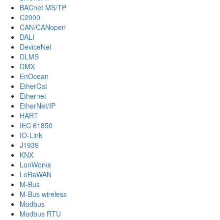
BACnet MS/TP
C2000
CAN/CANopen
DALI
DeviceNet
DLMS
DMX
EnOcean
EtherCat
Ethernet
EtherNet/IP
HART
IEC 61850
IO-Link
J1939
KNX
LonWorks
LoRaWAN
M-Bus
M-Bus wireless
Modbus
Modbus RTU