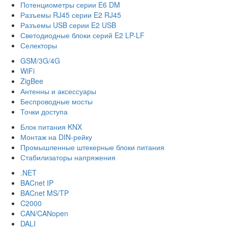
Потенциометры серии E6 DM
Разъемы RJ45 серии E2 RJ45
Разъемы USB серии E2 USB
Светодиодные блоки серий E2 LP-LF
Селекторы
GSM/3G/4G
WiFi
ZigBee
Антенны и аксессуары
Беспроводные мосты
Точки доступа
Блок питания KNX
Монтаж на DIN-рейку
Промышленные штекерные блоки питания
Стабилизаторы напряжения
.NET
BACnet IP
BACnet MS/TP
C2000
CAN/CANopen
DALI