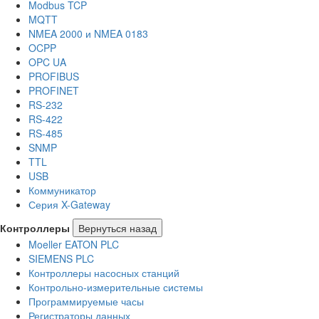
Modbus TCP
MQTT
NMEA 2000 и NMEA 0183
OCPP
OPC UA
PROFIBUS
PROFINET
RS-232
RS-422
RS-485
SNMP
TTL
USB
Коммуникатор
Серия X-Gateway
Контроллеры
Вернуться назад
Moeller EATON PLC
SIEMENS PLC
Контроллеры насосных станций
Контрольно-измерительные системы
Программируемые часы
Регистраторы данных