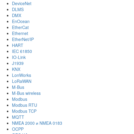
DeviceNet
DLMS
DMX
EnOcean
EtherCat
Ethernet
EtherNet/IP
HART
IEC 61850
IO-Link
J1939
KNX
LonWorks
LoRaWAN
M-Bus
M-Bus wireless
Modbus
Modbus RTU
Modbus TCP
MQTT
NMEA 2000 и NMEA 0183
OCPP