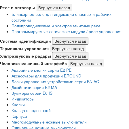
Реле и оптопары
Вернуться назад
Блинкерное реле для индикации опасных и рабочих
состояний
Полупроводниковые и электромагнитные реле
Программируемые логические модули / реле управления
Система идентификации
Вернуться назад
Терминалы управления
Вернуться назад
Ультразвуковые радары
Вернуться назад
Человеко-машинный интерфейс
Вернуться назад
Аварийные кнопки серии E2 PE
Аксессуары для продукции EROUND
Блоки управления устройствами серии BN AC
Джойстики серии E2 MA
Зуммеры серии E6 IS
Индикаторы
Кнопки
Кольца с подсветкой
Корпуса
Многомодульные ножные выключатели
Одинарные ножные выключатели