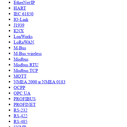
EtherNet/IP
HART
IEC 61850
IO-Link
J1939
KNX
LonWorks
LoRaWAN
M-Bus
M-Bus wireless
Modbus
Modbus RTU
Modbus TCP
MQTT
NMEA 2000 и NMEA 0183
OCPP
OPC UA
PROFIBUS
PROFINET
RS-232
RS-422
RS-485