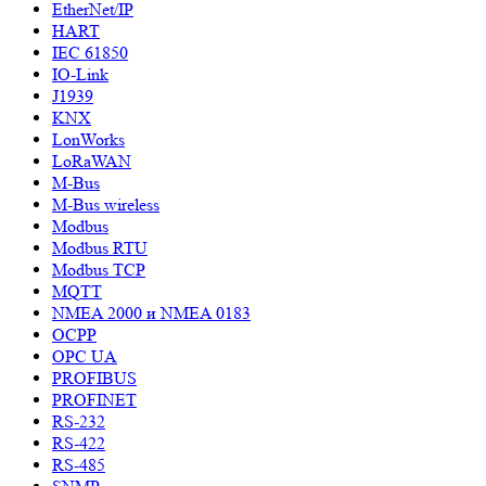
EtherNet/IP
HART
IEC 61850
IO-Link
J1939
KNX
LonWorks
LoRaWAN
M-Bus
M-Bus wireless
Modbus
Modbus RTU
Modbus TCP
MQTT
NMEA 2000 и NMEA 0183
OCPP
OPC UA
PROFIBUS
PROFINET
RS-232
RS-422
RS-485