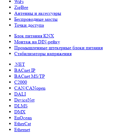
WiFi
ZigBee
Антенны и аксессуары
Беспроводные мосты
Точки доступа
Блок питания KNX
Монтаж на DIN-рейку
Промышленные штекерные блоки питания
Стабилизаторы напряжения
.NET
BACnet IP
BACnet MS/TP
C2000
CAN/CANopen
DALI
DeviceNet
DLMS
DMX
EnOcean
EtherCat
Ethernet