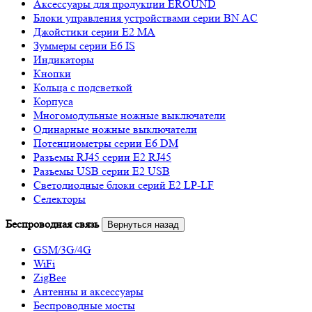
Аксессуары для продукции EROUND
Блоки управления устройствами серии BN AC
Джойстики серии E2 MA
Зуммеры серии E6 IS
Индикаторы
Кнопки
Кольца с подсветкой
Корпуса
Многомодульные ножные выключатели
Одинарные ножные выключатели
Потенциометры серии E6 DM
Разъемы RJ45 серии E2 RJ45
Разъемы USB серии E2 USB
Светодиодные блоки серий E2 LP-LF
Селекторы
Беспроводная связь
Вернуться назад
GSM/3G/4G
WiFi
ZigBee
Антенны и аксессуары
Беспроводные мосты