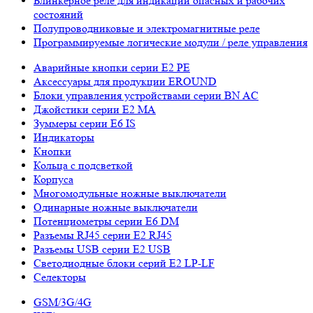
Блинкерное реле для индикации опасных и рабочих
состояний
Полупроводниковые и электромагнитные реле
Программируемые логические модули / реле управления
Аварийные кнопки серии E2 PE
Аксессуары для продукции EROUND
Блоки управления устройствами серии BN AC
Джойстики серии E2 MA
Зуммеры серии E6 IS
Индикаторы
Кнопки
Кольца с подсветкой
Корпуса
Многомодульные ножные выключатели
Одинарные ножные выключатели
Потенциометры серии E6 DM
Разъемы RJ45 серии E2 RJ45
Разъемы USB серии E2 USB
Светодиодные блоки серий E2 LP-LF
Селекторы
GSM/3G/4G