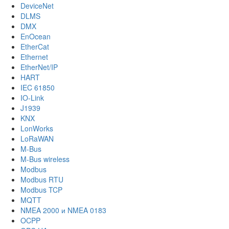
DeviceNet
DLMS
DMX
EnOcean
EtherCat
Ethernet
EtherNet/IP
HART
IEC 61850
IO-Link
J1939
KNX
LonWorks
LoRaWAN
M-Bus
M-Bus wireless
Modbus
Modbus RTU
Modbus TCP
MQTT
NMEA 2000 и NMEA 0183
OCPP