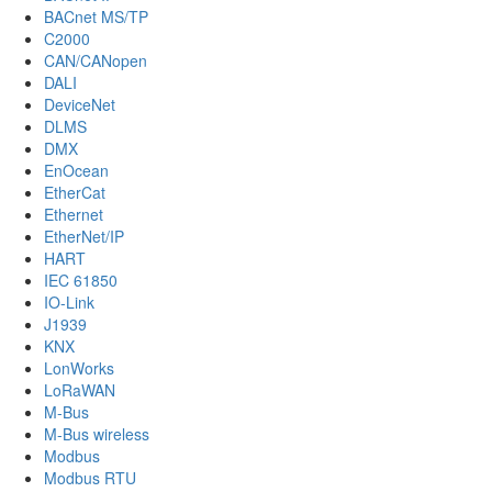
BACnet MS/TP
C2000
CAN/CANopen
DALI
DeviceNet
DLMS
DMX
EnOcean
EtherCat
Ethernet
EtherNet/IP
HART
IEC 61850
IO-Link
J1939
KNX
LonWorks
LoRaWAN
M-Bus
M-Bus wireless
Modbus
Modbus RTU