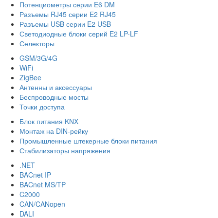
Потенциометры серии E6 DM
Разъемы RJ45 серии E2 RJ45
Разъемы USB серии E2 USB
Светодиодные блоки серий E2 LP-LF
Селекторы
GSM/3G/4G
WiFi
ZigBee
Антенны и аксессуары
Беспроводные мосты
Точки доступа
Блок питания KNX
Монтаж на DIN-рейку
Промышленные штекерные блоки питания
Стабилизаторы напряжения
.NET
BACnet IP
BACnet MS/TP
C2000
CAN/CANopen
DALI