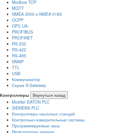
Modbus TCP
MQTT
NMEA 2000 и NMEA 0183
OCPP
OPC UA
PROFIBUS
PROFINET
RS-232
RS-422
RS-485
SNMP
TTL
USB
Коммуникатор
Серия X-Gateway
Контроллеры
Вернуться назад
Moeller EATON PLC
SIEMENS PLC
Контроллеры насосных станций
Контрольно-измерительные системы
Программируемые часы
Регистраторы данных