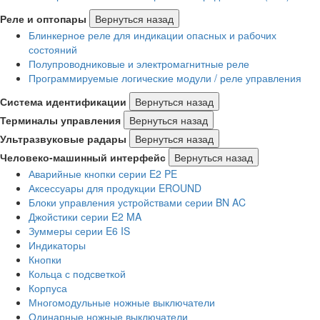
Реле и оптопары
Вернуться назад
Блинкерное реле для индикации опасных и рабочих
состояний
Полупроводниковые и электромагнитные реле
Программируемые логические модули / реле управления
Система идентификации
Вернуться назад
Терминалы управления
Вернуться назад
Ультразвуковые радары
Вернуться назад
Человеко-машинный интерфейс
Вернуться назад
Аварийные кнопки серии E2 PE
Аксессуары для продукции EROUND
Блоки управления устройствами серии BN AC
Джойстики серии E2 MA
Зуммеры серии E6 IS
Индикаторы
Кнопки
Кольца с подсветкой
Корпуса
Многомодульные ножные выключатели
Одинарные ножные выключатели