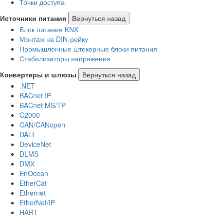
Точки доступа
Источники питания
Вернуться назад
Блок питания KNX
Монтаж на DIN-рейку
Промышленные штекерные блоки питания
Стабилизаторы напряжения
Конвертеры и шлюзы
Вернуться назад
.NET
BACnet IP
BACnet MS/TP
C2000
CAN/CANopen
DALI
DeviceNet
DLMS
DMX
EnOcean
EtherCat
Ethernet
EtherNet/IP
HART