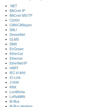
.NET
BACnet IP
BACnet MS/TP
C2000
CAN/CANopen
DALI
DeviceNet
DLMS
DMX
EnOcean
EtherCat
Ethernet
EtherNet/IP
HART
IEC 61850
IO-Link
J1939
KNX
LonWorks
LoRaWAN
M-Bus
M-Bus wireless