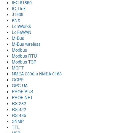
IEC 61850
IO-Link
J1939
KNX
LonWorks
LoRaWAN
M-Bus
M-Bus wireless
Modbus
Modbus RTU
Modbus TCP
MQTT
NMEA 2000 и NMEA 0183
OCPP
OPC UA
PROFIBUS
PROFINET
RS-232
RS-422
RS-485
SNMP
TTL