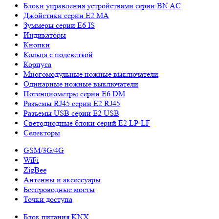
Блоки управления устройствами серии BN AC
Джойстики серии E2 MA
Зуммеры серии E6 IS
Индикаторы
Кнопки
Кольца с подсветкой
Корпуса
Многомодульные ножные выключатели
Одинарные ножные выключатели
Потенциометры серии E6 DM
Разъемы RJ45 серии E2 RJ45
Разъемы USB серии E2 USB
Светодиодные блоки серий E2 LP-LF
Селекторы
GSM/3G/4G
WiFi
ZigBee
Антенны и аксессуары
Беспроводные мосты
Точки доступа
Блок питания KNX