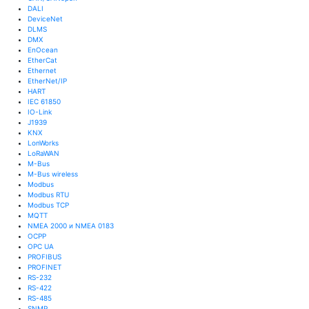
DALI
DeviceNet
DLMS
DMX
EnOcean
EtherCat
Ethernet
EtherNet/IP
HART
IEC 61850
IO-Link
J1939
KNX
LonWorks
LoRaWAN
M-Bus
M-Bus wireless
Modbus
Modbus RTU
Modbus TCP
MQTT
NMEA 2000 и NMEA 0183
OCPP
OPC UA
PROFIBUS
PROFINET
RS-232
RS-422
RS-485
SNMP