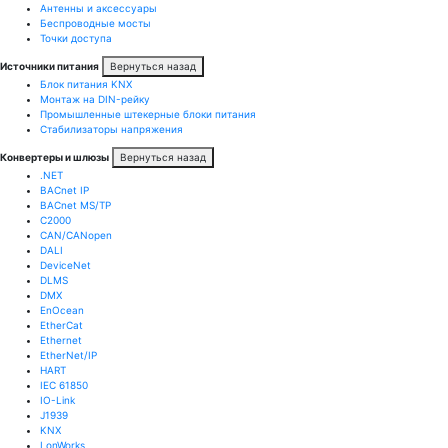
Антенны и аксессуары
Беспроводные мосты
Точки доступа
Источники питания
Вернуться назад
Блок питания KNX
Монтаж на DIN-рейку
Промышленные штекерные блоки питания
Стабилизаторы напряжения
Конвертеры и шлюзы
Вернуться назад
.NET
BACnet IP
BACnet MS/TP
C2000
CAN/CANopen
DALI
DeviceNet
DLMS
DMX
EnOcean
EtherCat
Ethernet
EtherNet/IP
HART
IEC 61850
IO-Link
J1939
KNX
LonWorks