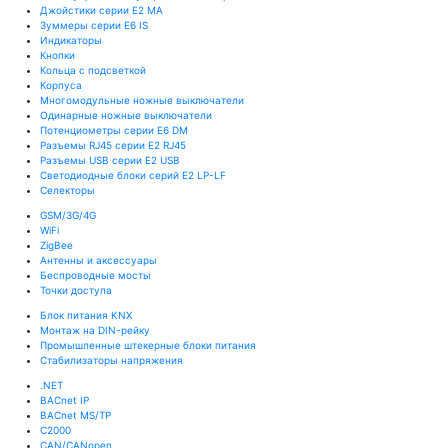
Джойстики серии E2 MA
Зуммеры серии E6 IS
Индикаторы
Кнопки
Кольца с подсветкой
Корпуса
Многомодульные ножные выключатели
Одинарные ножные выключатели
Потенциометры серии E6 DM
Разъемы RJ45 серии E2 RJ45
Разъемы USB серии E2 USB
Светодиодные блоки серий E2 LP-LF
Селекторы
GSM/3G/4G
WiFi
ZigBee
Антенны и аксессуары
Беспроводные мосты
Точки доступа
Блок питания KNX
Монтаж на DIN-рейку
Промышленные штекерные блоки питания
Стабилизаторы напряжения
.NET
BACnet IP
BACnet MS/TP
C2000
CAN/CANopen