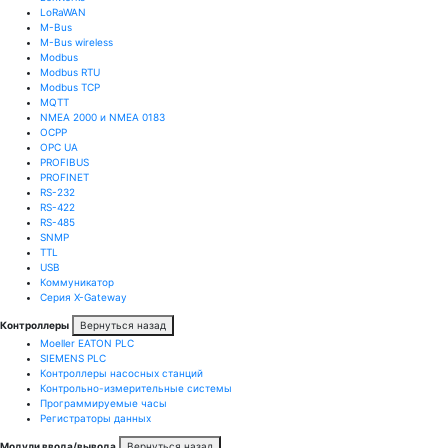
LoRaWAN
M-Bus
M-Bus wireless
Modbus
Modbus RTU
Modbus TCP
MQTT
NMEA 2000 и NMEA 0183
OCPP
OPC UA
PROFIBUS
PROFINET
RS-232
RS-422
RS-485
SNMP
TTL
USB
Коммуникатор
Серия X-Gateway
Контроллеры
Вернуться назад
Moeller EATON PLC
SIEMENS PLC
Контроллеры насосных станций
Контрольно-измерительные системы
Программируемые часы
Регистраторы данных
Модули ввода/вывода
Вернуться назад