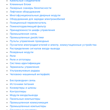
Кабельные соединители
Клеммные блоки
Лазерные сканеры безопасности
Лифтовое оборудование
Многофункциональные дверные модули
Оборудование для зарядки электромобилей
Позиционный переключатель
Помехоподавляющий фильтр
Принадлежности шкафа управления
Промышленная связь
Промышленные джойстики
Пульты управления проводные
Пускатели электродвигателей и электр. коммутационные устройства
Распределение сигналов ввода-вывода
Резервные модули
Реле
Реле и оптопары
Система идентификации
Терминалы управления
Ультразвуковые радары
Человеко-машинный интерфейс
Беспроводная связь
Источники питания
Конвертеры и шлюзы
Контроллеры
Модули ввода/вывода
Панельные компьютеры
Промышленная коммуникация
Промышленные компьютеры
Сенсорные мониторы