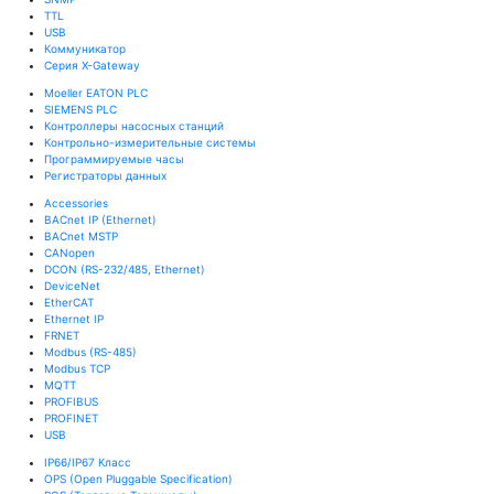
TTL
USB
Коммуникатор
Серия X-Gateway
Moeller EATON PLC
SIEMENS PLC
Контроллеры насосных станций
Контрольно-измерительные системы
Программируемые часы
Регистраторы данных
Accessories
BACnet IP (Ethernet)
BACnet MSTP
CANopen
DCON (RS-232/485, Ethernet)
DeviceNet
EtherCAT
Ethernet IP
FRNET
Modbus (RS-485)
Modbus TCP
MQTT
PROFIBUS
PROFINET
USB
IP66/IP67 Класс
OPS (Open Pluggable Specification)