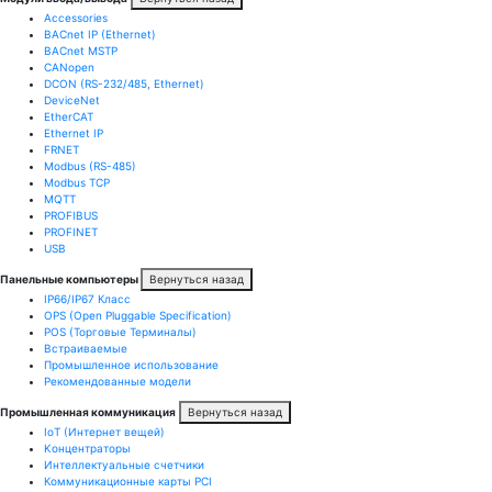
Accessories
BACnet IP (Ethernet)
BACnet MSTP
CANopen
DCON (RS-232/485, Ethernet)
DeviceNet
EtherCAT
Ethernet IP
FRNET
Modbus (RS-485)
Modbus TCP
MQTT
PROFIBUS
PROFINET
USB
Панельные компьютеры
Вернуться назад
IP66/IP67 Класс
OPS (Open Pluggable Specification)
POS (Торговые Терминалы)
Встраиваемые
Промышленное использование
Рекомендованные модели
Промышленная коммуникация
Вернуться назад
IoT (Интернет вещей)
Kонцентраторы
Интеллектуальные счетчики
Коммуникационные карты PCI