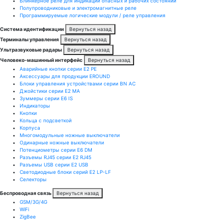
Блинкерное реле для индикации опасных и рабочих состояний
Полупроводниковые и электромагнитные реле
Программируемые логические модули / реле управления
Система идентификации
Вернуться назад
Терминалы управления
Вернуться назад
Ультразвуковые радары
Вернуться назад
Человеко-машинный интерфейс
Вернуться назад
Аварийные кнопки серии E2 PE
Аксессуары для продукции EROUND
Блоки управления устройствами серии BN AC
Джойстики серии E2 MA
Зуммеры серии E6 IS
Индикаторы
Кнопки
Кольца с подсветкой
Корпуса
Многомодульные ножные выключатели
Одинарные ножные выключатели
Потенциометры серии E6 DM
Разъемы RJ45 серии E2 RJ45
Разъемы USB серии E2 USB
Светодиодные блоки серий E2 LP-LF
Селекторы
Беспроводная связь
Вернуться назад
GSM/3G/4G
WiFi
ZigBee