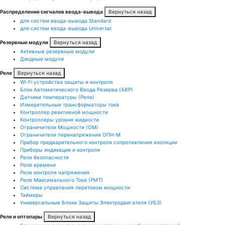
Распределение сигналов ввода-вывода
Вернуться назад
для систем ввода-вывода Standard
для систем ввода-вывода Universal
Резервные модули
Вернуться назад
Активные резервные модули
Диодные модули
Реле
Вернуться назад
Wi-Fi устройства защиты и контроля
Блок Автоматического Ввода Резерва (АВР)
Датчики температуры (Реле)
Измерительные трансформаторы тока
Контроллер реактивной мощности
Контроллеры уровня жидкости
Ограничители Мощности (ОМ)
Ограничители перенапряжения ОПН-М
Прибор предварительного контроля сопротивления изоляции
Приборы индикации и контроля
Реле безопасности
Реле времени
Реле контроля напряжения
Реле Максимального Тока (РМТ)
Система управления перетоком мощности
Таймеры
Универсальные Блоки Защиты Электродвигателя (УБЗ)
Реле и оптопары
Вернуться назад