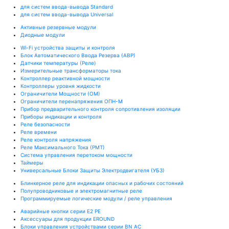
для систем ввода-вывода Standard
для систем ввода-вывода Universal
Активные резервные модули
Диодные модули
Wi-Fi устройства защиты и контроля
Блок Автоматического Ввода Резерва (АВР)
Датчики температуры (Реле)
Измерительные трансформаторы тока
Контроллер реактивной мощности
Контроллеры уровня жидкости
Ограничители Мощности (ОМ)
Ограничители перенапряжения ОПН-М
Прибор предварительного контроля сопротивления изоляции
Приборы индикации и контроля
Реле безопасности
Реле времени
Реле контроля напряжения
Реле Максимального Тока (РМТ)
Система управления перетоком мощности
Таймеры
Универсальные Блоки Защиты Электродвигателя (УБЗ)
Блинкерное реле для индикации опасных и рабочих состояний
Полупроводниковые и электромагнитные реле
Программируемые логические модули / реле управления
Аварийные кнопки серии E2 PE
Аксессуары для продукции EROUND
Блоки управления устройствами серии BN AC