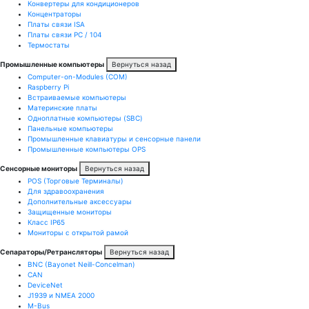
Конвертеры для кондиционеров
Концентраторы
Платы связи ISA
Платы связи PC / 104
Термостаты
Промышленные компьютеры
Вернуться назад
Computer-on-Modules (COM)
Raspberry Pi
Встраиваемые компьютеры
Материнские платы
Одноплатные компьютеры (SBC)
Панельные компьютеры
Промышленные клавиатуры и сенсорные панели
Промышленные компьютеры OPS
Сенсорные мониторы
Вернуться назад
POS (Торговые Терминалы)
Для здравоохранения
Дополнительные аксессуары
Защищенные мониторы
Класс IP65
Мониторы с открытой рамой
Сепараторы/Ретрансляторы
Вернуться назад
BNC (Bayonet Neill-Concelman)
CAN
DeviceNet
J1939 и NMEA 2000
M-Bus