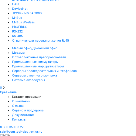
CAN
DeviceNet
J1939 и NMEA 2000
M-Bus
M-Bus Wireless
PROFIBUS
RS-232
RS-485
Ограничители перенапряжения RJ45
Малый офис/Домашний офис
Модемы
Оптоволоконные преобразователи
Промышленные коммутаторы
Промышленные маршрутизаторы
Серверы последовательных интерфейсов
Серверы стоечного монтажа
Сетевые аксессуары
0
0
Сравнение
Каталог продукции
О компании
Отзывы
Сервис и поддержка
Документация
Контакты
8 800 350 03 27
sale@consteel-electronics.ru