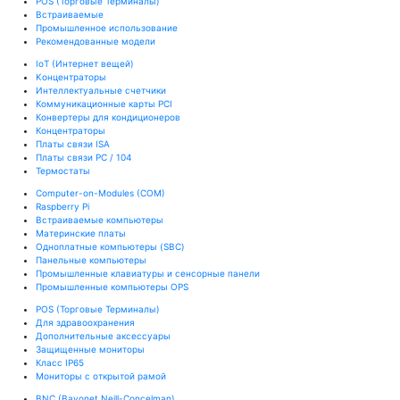
POS (Торговые Терминалы)
Встраиваемые
Промышленное использование
Рекомендованные модели
IoT (Интернет вещей)
Kонцентраторы
Интеллектуальные счетчики
Коммуникационные карты PCI
Конвертеры для кондиционеров
Концентраторы
Платы связи ISA
Платы связи PC / 104
Термостаты
Computer-on-Modules (COM)
Raspberry Pi
Встраиваемые компьютеры
Материнские платы
Одноплатные компьютеры (SBC)
Панельные компьютеры
Промышленные клавиатуры и сенсорные панели
Промышленные компьютеры OPS
POS (Торговые Терминалы)
Для здравоохранения
Дополнительные аксессуары
Защищенные мониторы
Класс IP65
Мониторы с открытой рамой
BNC (Bayonet Neill-Concelman)