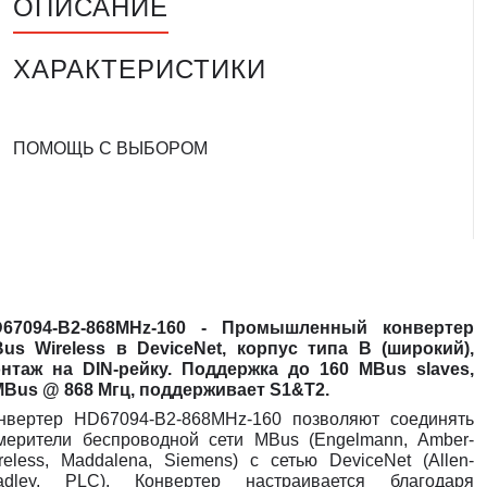
ОПИСАНИЕ
ХАРАКТЕРИСТИКИ
ПОМОЩЬ С ВЫБОРОМ
67094-B2-868MHz-160 - Промышленный конвертер
us Wireless в DeviceNet, корпус типа B (широкий),
нтаж на DIN-рейку. Поддержка до 160 MBus slaves,
Bus @ 868 Мгц, поддерживает S1&T2.
нвертер HD67094-B2-868MHz-160 позволяют соединять
мерители беспроводной сети MBus (Engelmann, Amber-
reless, Maddalena, Siemens) с сетью DeviceNet (Allen-
adley, PLC). Конвертер настраивается благодаря