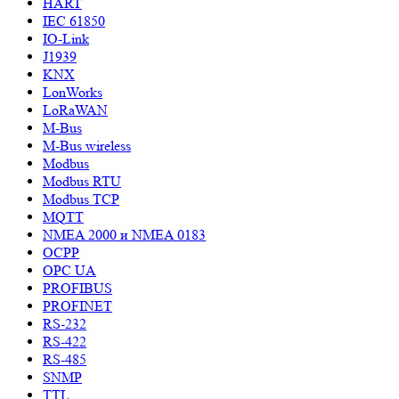
HART
IEC 61850
IO-Link
J1939
KNX
LonWorks
LoRaWAN
M-Bus
M-Bus wireless
Modbus
Modbus RTU
Modbus TCP
MQTT
NMEA 2000 и NMEA 0183
OCPP
OPC UA
PROFIBUS
PROFINET
RS-232
RS-422
RS-485
SNMP
TTL