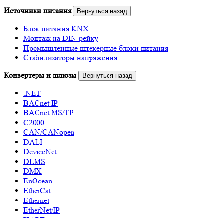
Источники питания
Вернуться назад
Блок питания KNX
Монтаж на DIN-рейку
Промышленные штекерные блоки питания
Стабилизаторы напряжения
Конвертеры и шлюзы
Вернуться назад
.NET
BACnet IP
BACnet MS/TP
C2000
CAN/CANopen
DALI
DeviceNet
DLMS
DMX
EnOcean
EtherCat
Ethernet
EtherNet/IP