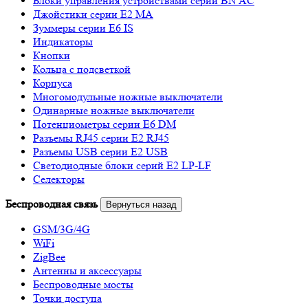
Блоки управления устройствами серии BN AC
Джойстики серии E2 MA
Зуммеры серии E6 IS
Индикаторы
Кнопки
Кольца с подсветкой
Корпуса
Многомодульные ножные выключатели
Одинарные ножные выключатели
Потенциометры серии E6 DM
Разъемы RJ45 серии E2 RJ45
Разъемы USB серии E2 USB
Светодиодные блоки серий E2 LP-LF
Селекторы
Беспроводная связь
Вернуться назад
GSM/3G/4G
WiFi
ZigBee
Антенны и аксессуары
Беспроводные мосты
Точки доступа