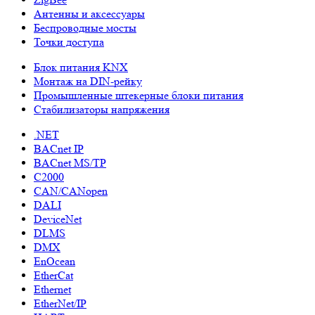
Антенны и аксессуары
Беспроводные мосты
Точки доступа
Блок питания KNX
Монтаж на DIN-рейку
Промышленные штекерные блоки питания
Стабилизаторы напряжения
.NET
BACnet IP
BACnet MS/TP
C2000
CAN/CANopen
DALI
DeviceNet
DLMS
DMX
EnOcean
EtherCat
Ethernet
EtherNet/IP