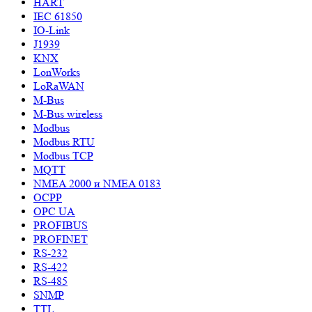
HART
IEC 61850
IO-Link
J1939
KNX
LonWorks
LoRaWAN
M-Bus
M-Bus wireless
Modbus
Modbus RTU
Modbus TCP
MQTT
NMEA 2000 и NMEA 0183
OCPP
OPC UA
PROFIBUS
PROFINET
RS-232
RS-422
RS-485
SNMP
TTL