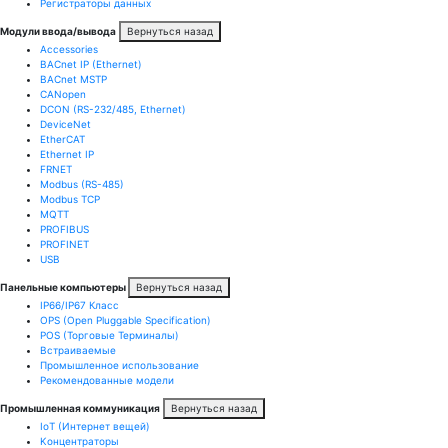
Регистраторы данных
Модули ввода/вывода
Вернуться назад
Accessories
BACnet IP (Ethernet)
BACnet MSTP
CANopen
DCON (RS-232/485, Ethernet)
DeviceNet
EtherCAT
Ethernet IP
FRNET
Modbus (RS-485)
Modbus TCP
MQTT
PROFIBUS
PROFINET
USB
Панельные компьютеры
Вернуться назад
IP66/IP67 Класс
OPS (Open Pluggable Specification)
POS (Торговые Терминалы)
Встраиваемые
Промышленное использование
Рекомендованные модели
Промышленная коммуникация
Вернуться назад
IoT (Интернет вещей)
Kонцентраторы