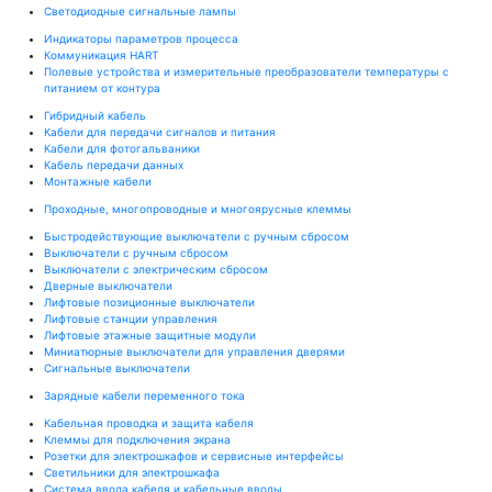
Светодиодные сигнальные лампы
Индикаторы параметров процесса
Коммуникация HART
Полевые устройства и измерительные преобразователи температуры с
питанием от контура
Гибридный кабель
Кабели для передачи сигналов и питания
Кабели для фотогальваники
Кабель передачи данных
Монтажные кабели
Проходные, многопроводные и многоярусные клеммы
Быстродействующие выключатели с ручным сбросом
Выключатели с ручным сбросом
Выключатели с электрическим сбросом
Дверные выключатели
Лифтовые позиционные выключатели
Лифтовые станции управления
Лифтовые этажные защитные модули
Миниатюрные выключатели для управления дверями
Сигнальные выключатели
Зарядные кабели переменного тока
Кабельная проводка и защита кабеля
Клеммы для подключения экрана
Розетки для электрошкафов и сервисные интерфейсы
Светильники для электрошкафа
Система ввода кабеля и кабельные вводы