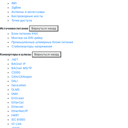
WiFi
ZigBee
Антенны и аксессуары
Беспроводные мосты
Точки доступа
Источники питания
Вернуться назад
Блок питания KNX
Монтаж на DIN-рейку
Промышленные штекерные блоки питания
Стабилизаторы напряжения
Конвертеры и шлюзы
Вернуться назад
.NET
BACnet IP
BACnet MS/TP
C2000
CAN/CANopen
DALI
DeviceNet
DLMS
DMX
EnOcean
EtherCat
Ethernet
EtherNet/IP
HART
IEC 61850
IO-Link
J1939