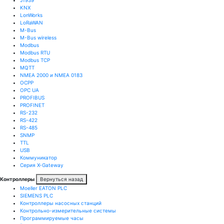
KNX
LonWorks
LoRaWAN
M-Bus
M-Bus wireless
Modbus
Modbus RTU
Modbus TCP
MQTT
NMEA 2000 и NMEA 0183
OCPP
OPC UA
PROFIBUS
PROFINET
RS-232
RS-422
RS-485
SNMP
TTL
USB
Коммуникатор
Серия X-Gateway
Контроллеры
Вернуться назад
Moeller EATON PLC
SIEMENS PLC
Контроллеры насосных станций
Контрольно-измерительные системы
Программируемые часы