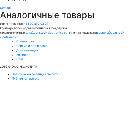
384.22 KB
Скачать
Аналогичные
товары
8 800 350 03 27
Бесплатно по России
Коммерческий отдел
Техническая поддержка
sale@consteel-electronics.ru
support@consteel-
Коммерческий отдел
Техническая поддержка
electronics.ru
О компании
Сервис и поддержка
Документация
Контакты
Блог
2026 © OOO «КОНСТИЛ»
Политика конфиденциальности
Публичная оферта