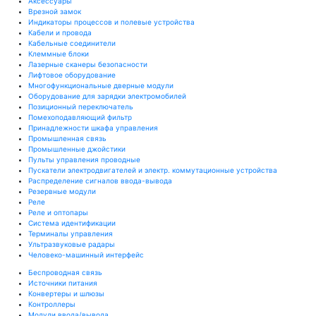
Аксессуары
Врезной замок
Индикаторы процессов и полевые устройства
Кабели и провода
Кабельные соединители
Клеммные блоки
Лазерные сканеры безопасности
Лифтовое оборудование
Многофункциональные дверные модули
Оборудование для зарядки электромобилей
Позиционный переключатель
Помехоподавляющий фильтр
Принадлежности шкафа управления
Промышленная связь
Промышленные джойстики
Пульты управления проводные
Пускатели электродвигателей и электр. коммутационные устройства
Распределение сигналов ввода-вывода
Резервные модули
Реле
Реле и оптопары
Система идентификации
Терминалы управления
Ультразвуковые радары
Человеко-машинный интерфейс
Беспроводная связь
Источники питания
Конвертеры и шлюзы
Контроллеры
Модули ввода/вывода