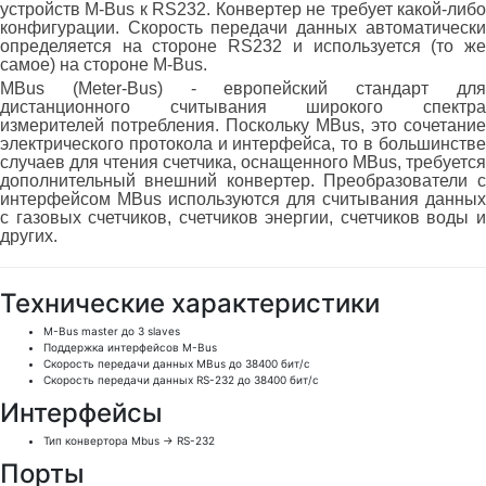
устройств M-Bus к RS232. Конвертер не требует какой-либо
конфигурации. Скорость передачи данных автоматически
определяется на стороне RS232 и используется (то же
самое) на стороне M-Bus.
MBus (Meter-Bus) - европейский стандарт для
дистанционного считывания широкого спектра
измерителей потребления. Поскольку MBus, это сочетание
электрического протокола и интерфейса, то в большинстве
случаев для чтения счетчика, оснащенного MBus, требуется
дополнительный внешний конвертер. Преобразователи с
интерфейсом MBus используются для считывания данных
с газовых счетчиков, счетчиков энергии, счетчиков воды и
других.
Технические характеристики
M-Bus master
до 3 slaves
Поддержка интерфейсов
M-Bus
Скорость передачи данных MBus
до 38400 бит/с
Скорость передачи данных RS-232
до 38400 бит/с
Интерфейсы
Тип конвертора
Mbus → RS-232
Порты