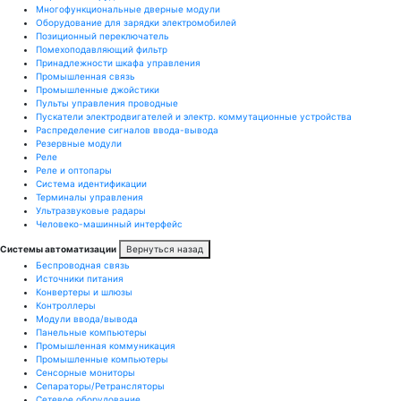
Многофункциональные дверные модули
Оборудование для зарядки электромобилей
Позиционный переключатель
Помехоподавляющий фильтр
Принадлежности шкафа управления
Промышленная связь
Промышленные джойстики
Пульты управления проводные
Пускатели электродвигателей и электр. коммутационные устройства
Распределение сигналов ввода-вывода
Резервные модули
Реле
Реле и оптопары
Система идентификации
Терминалы управления
Ультразвуковые радары
Человеко-машинный интерфейс
Системы автоматизации
Вернуться назад
Беспроводная связь
Источники питания
Конвертеры и шлюзы
Контроллеры
Модули ввода/вывода
Панельные компьютеры
Промышленная коммуникация
Промышленные компьютеры
Сенсорные мониторы
Сепараторы/Ретрансляторы
Сетевое оборудование