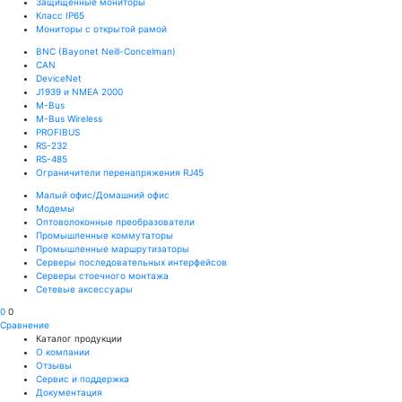
Защищенные мониторы
Класс IP65
Мониторы с открытой рамой
BNC (Bayonet Neill-Concelman)
CAN
DeviceNet
J1939 и NMEA 2000
M-Bus
M-Bus Wireless
PROFIBUS
RS-232
RS-485
Ограничители перенапряжения RJ45
Малый офис/Домашний офис
Модемы
Оптоволоконные преобразователи
Промышленные коммутаторы
Промышленные маршрутизаторы
Серверы последовательных интерфейсов
Серверы стоечного монтажа
Сетевые аксессуары
0
0
Сравнение
Каталог продукции
О компании
Отзывы
Сервис и поддержка
Документация