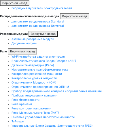
Вернуться назад
Гибридные пускатели электродвигателей
Распределение сигналов ввода-вывода
Вернуться назад
для систем ввода-вывода Standard
для систем ввода-вывода Universal
Резервные модули
Вернуться назад
Активные резервные модули
Диодные модули
Реле
Вернуться назад
Wi-Fi устройства защиты и контроля
Блок Автоматического Ввода Резерва (АВР)
Датчики температуры (Реле)
Измерительные трансформаторы тока
Контроллер реактивной мощности
Контроллеры уровня жидкости
Ограничители Мощности (ОМ)
Ограничители перенапряжения ОПН-М
Прибор предварительного контроля сопротивления изоляции
Приборы индикации и контроля
Реле безопасности
Реле времени
Реле контроля напряжения
Реле Максимального Тока (РМТ)
Система управления перетоком мощности
Таймеры
Универсальные Блоки Защиты Электродвигателя (УБЗ)