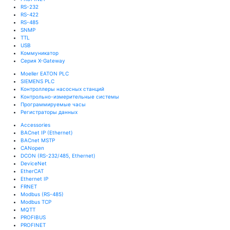
RS-232
RS-422
RS-485
SNMP
TTL
USB
Коммуникатор
Серия X-Gateway
Moeller EATON PLC
SIEMENS PLC
Контроллеры насосных станций
Контрольно-измерительные системы
Программируемые часы
Регистраторы данных
Accessories
BACnet IP (Ethernet)
BACnet MSTP
CANopen
DCON (RS-232/485, Ethernet)
DeviceNet
EtherCAT
Ethernet IP
FRNET
Modbus (RS-485)
Modbus TCP
MQTT
PROFIBUS
PROFINET