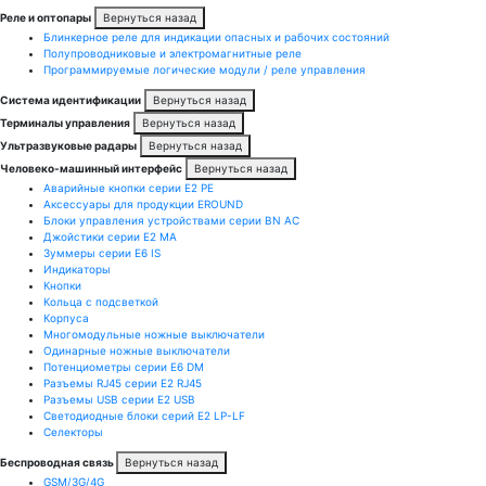
Реле и оптопары
Вернуться назад
Блинкерное реле для индикации опасных и рабочих состояний
Полупроводниковые и электромагнитные реле
Программируемые логические модули / реле управления
Система идентификации
Вернуться назад
Терминалы управления
Вернуться назад
Ультразвуковые радары
Вернуться назад
Человеко-машинный интерфейс
Вернуться назад
Аварийные кнопки серии E2 PE
Аксессуары для продукции EROUND
Блоки управления устройствами серии BN AC
Джойстики серии E2 MA
Зуммеры серии E6 IS
Индикаторы
Кнопки
Кольца с подсветкой
Корпуса
Многомодульные ножные выключатели
Одинарные ножные выключатели
Потенциометры серии E6 DM
Разъемы RJ45 серии E2 RJ45
Разъемы USB серии E2 USB
Светодиодные блоки серий E2 LP-LF
Селекторы
Беспроводная связь
Вернуться назад
GSM/3G/4G