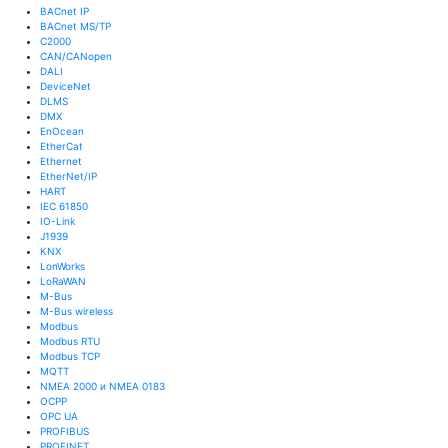
BACnet IP
BACnet MS/TP
C2000
CAN/CANopen
DALI
DeviceNet
DLMS
DMX
EnOcean
EtherCat
Ethernet
EtherNet/IP
HART
IEC 61850
IO-Link
J1939
KNX
LonWorks
LoRaWAN
M-Bus
M-Bus wireless
Modbus
Modbus RTU
Modbus TCP
MQTT
NMEA 2000 и NMEA 0183
OCPP
OPC UA
PROFIBUS
PROFINET