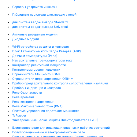
Серверы устройств и шлюзы
Гибридные пускатели электродвигателей
для систем ввода-вывода Standard
для систем ввода-вывода Universal
Активные резервные модули
Диодные модули
Wi-Fi устройства защиты и контроля
Блок Автоматического Ввода Резерва (АВР)
Датчики температуры (Реле)
Измерительные трансформаторы тока
Контроллер реактивной мощности
Контроллеры уровня жидкости
Ограничители Мощности (ОМ)
Ограничители перенапряжения ОПН-М
Прибор предварительного контроля сопротивления изоляции
Приборы индикации и контроля
Реле безопасности
Реле времени
Реле контроля напряжения
Реле Максимального Тока (РМТ)
Система управления перетоком мощности
Таймеры
Универсальные Блоки Защиты Электродвигателя (УБЗ)
Блинкерное реле для индикации опасных и рабочих состояний
Полупроводниковые и электромагнитные реле
Программируемые логические модули / реле управления