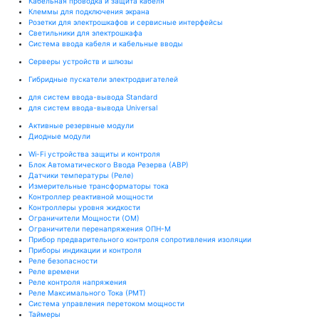
Кабельная проводка и защита кабеля
Клеммы для подключения экрана
Розетки для электрошкафов и сервисные интерфейсы
Светильники для электрошкафа
Система ввода кабеля и кабельные вводы
Серверы устройств и шлюзы
Гибридные пускатели электродвигателей
для систем ввода-вывода Standard
для систем ввода-вывода Universal
Активные резервные модули
Диодные модули
Wi-Fi устройства защиты и контроля
Блок Автоматического Ввода Резерва (АВР)
Датчики температуры (Реле)
Измерительные трансформаторы тока
Контроллер реактивной мощности
Контроллеры уровня жидкости
Ограничители Мощности (ОМ)
Ограничители перенапряжения ОПН-М
Прибор предварительного контроля сопротивления изоляции
Приборы индикации и контроля
Реле безопасности
Реле времени
Реле контроля напряжения
Реле Максимального Тока (РМТ)
Система управления перетоком мощности
Таймеры