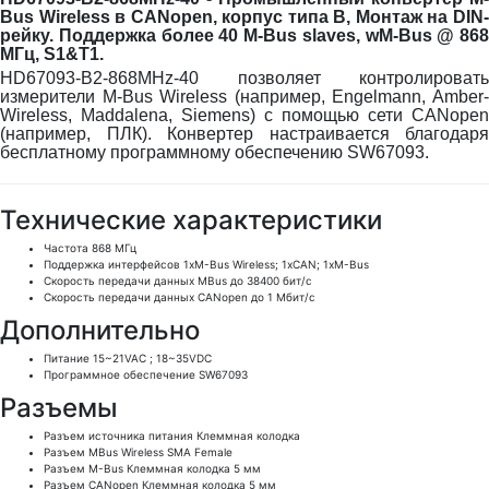
Bus Wireless в CANopen, корпус типа B, Монтаж на DIN-
рейку. Поддержка более 40 M-Bus slaves, wM-Bus @ 868
МГц, S1&T1.
HD67093-B2-868MHz-40 позволяет контролировать
измерители M-Bus Wireless (например, Engelmann, Amber-
Wireless, Maddalena, Siemens) с помощью сети CANopen
(например, ПЛК). Конвертер настраивается благодаря
бесплатному программному обеспечению SW67093.
Технические характеристики
Частота
868 МГц
Поддержка интерфейсов
1xM-Bus Wireless; 1xCAN; 1xM-Bus
Скорость передачи данных MBus
до 38400 бит/с
Скорость передачи данных CANopen
до 1 Мбит/с
Дополнительно
Питание
15~21VAC ; 18~35VDC
Программное обеспечение
SW67093
Разъемы
Разъем источника питания
Клеммная колодка
Разъем MBus Wireless
SMA Female
Разъем M-Bus
Клеммная колодка 5 мм
Разъем CANopen
Клеммная колодка 5 мм