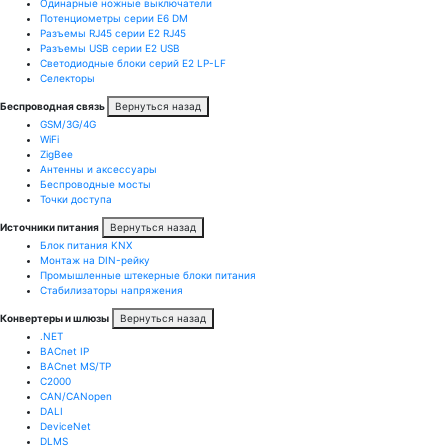
Одинарные ножные выключатели
Потенциометры серии E6 DM
Разъемы RJ45 серии E2 RJ45
Разъемы USB серии E2 USB
Светодиодные блоки серий E2 LP-LF
Селекторы
Беспроводная связь
Вернуться назад
GSM/3G/4G
WiFi
ZigBee
Антенны и аксессуары
Беспроводные мосты
Точки доступа
Источники питания
Вернуться назад
Блок питания KNX
Монтаж на DIN-рейку
Промышленные штекерные блоки питания
Стабилизаторы напряжения
Конвертеры и шлюзы
Вернуться назад
.NET
BACnet IP
BACnet MS/TP
C2000
CAN/CANopen
DALI
DeviceNet
DLMS