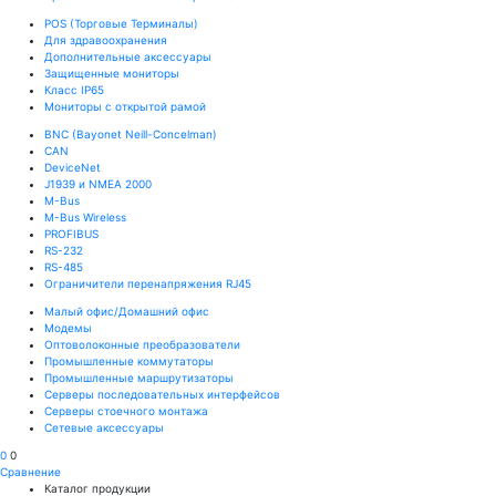
POS (Торговые Терминалы)
Для здравоохранения
Дополнительные аксессуары
Защищенные мониторы
Класс IP65
Мониторы с открытой рамой
BNC (Bayonet Neill-Concelman)
CAN
DeviceNet
J1939 и NMEA 2000
M-Bus
M-Bus Wireless
PROFIBUS
RS-232
RS-485
Ограничители перенапряжения RJ45
Малый офис/Домашний офис
Модемы
Оптоволоконные преобразователи
Промышленные коммутаторы
Промышленные маршрутизаторы
Серверы последовательных интерфейсов
Серверы стоечного монтажа
Сетевые аксессуары
0
0
Сравнение
Каталог продукции