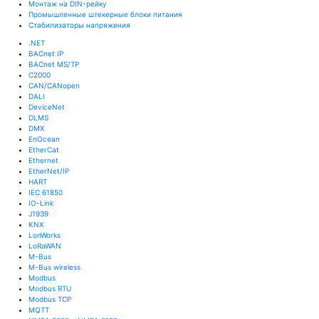
Монтаж на DIN-рейку
Промышленные штекерные блоки питания
Стабилизаторы напряжения
.NET
BACnet IP
BACnet MS/TP
C2000
CAN/CANopen
DALI
DeviceNet
DLMS
DMX
EnOcean
EtherCat
Ethernet
EtherNet/IP
HART
IEC 61850
IO-Link
J1939
KNX
LonWorks
LoRaWAN
M-Bus
M-Bus wireless
Modbus
Modbus RTU
Modbus TCP
MQTT