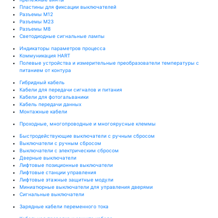
Пластины для фиксации выключателей
Разъемы M12
Разъемы M23
Разъемы M8
Светодиодные сигнальные лампы
Индикаторы параметров процесса
Коммуникация HART
Полевые устройства и измерительные преобразователи температуры с
питанием от контура
Гибридный кабель
Кабели для передачи сигналов и питания
Кабели для фотогальваники
Кабель передачи данных
Монтажные кабели
Проходные, многопроводные и многоярусные клеммы
Быстродействующие выключатели с ручным сбросом
Выключатели с ручным сбросом
Выключатели с электрическим сбросом
Дверные выключатели
Лифтовые позиционные выключатели
Лифтовые станции управления
Лифтовые этажные защитные модули
Миниатюрные выключатели для управления дверями
Сигнальные выключатели
Зарядные кабели переменного тока