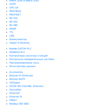
NMEA 2000 и NMEA 0183
OCPP
OPC UA
PROFIBUS
PROFINET
RS-232
RS-422
RS-485
SNMP
TTL
USB
Коммуникатор
Серия X-Gateway
Moeller EATON PLC
SIEMENS PLC
Контроллеры насосных станций
Контрольно-измерительные системы
Программируемые часы
Регистраторы данных
Accessories
BACnet IP (Ethernet)
BACnet MSTP
CANopen
DCON (RS-232/485, Ethernet)
DeviceNet
EtherCAT
Ethernet IP
FRNET
Modbus (RS-485)