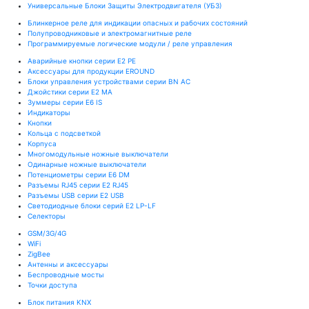
Универсальные Блоки Защиты Электродвигателя (УБЗ)
Блинкерное реле для индикации опасных и рабочих состояний
Полупроводниковые и электромагнитные реле
Программируемые логические модули / реле управления
Аварийные кнопки серии E2 PE
Аксессуары для продукции EROUND
Блоки управления устройствами серии BN AC
Джойстики серии E2 MA
Зуммеры серии E6 IS
Индикаторы
Кнопки
Кольца с подсветкой
Корпуса
Многомодульные ножные выключатели
Одинарные ножные выключатели
Потенциометры серии E6 DM
Разъемы RJ45 серии E2 RJ45
Разъемы USB серии E2 USB
Светодиодные блоки серий E2 LP-LF
Селекторы
GSM/3G/4G
WiFi
ZigBee
Антенны и аксессуары
Беспроводные мосты
Точки доступа
Блок питания KNX