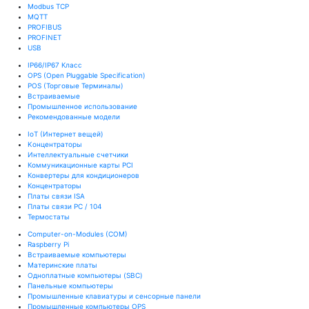
Modbus TCP
MQTT
PROFIBUS
PROFINET
USB
IP66/IP67 Класс
OPS (Open Pluggable Specification)
POS (Торговые Терминалы)
Встраиваемые
Промышленное использование
Рекомендованные модели
IoT (Интернет вещей)
Kонцентраторы
Интеллектуальные счетчики
Коммуникационные карты PCI
Конвертеры для кондиционеров
Концентраторы
Платы связи ISA
Платы связи PC / 104
Термостаты
Computer-on-Modules (COM)
Raspberry Pi
Встраиваемые компьютеры
Материнские платы
Одноплатные компьютеры (SBC)
Панельные компьютеры
Промышленные клавиатуры и сенсорные панели
Промышленные компьютеры OPS