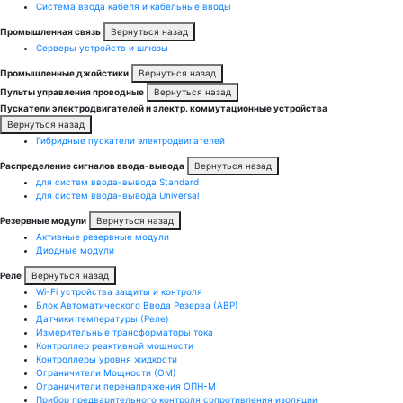
Система ввода кабеля и кабельные вводы
Промышленная связь
Вернуться назад
Серверы устройств и шлюзы
Промышленные джойстики
Вернуться назад
Пульты управления проводные
Вернуться назад
Пускатели электродвигателей и электр. коммутационные устройства
Вернуться назад
Гибридные пускатели электродвигателей
Распределение сигналов ввода-вывода
Вернуться назад
для систем ввода-вывода Standard
для систем ввода-вывода Universal
Резервные модули
Вернуться назад
Активные резервные модули
Диодные модули
Реле
Вернуться назад
Wi-Fi устройства защиты и контроля
Блок Автоматического Ввода Резерва (АВР)
Датчики температуры (Реле)
Измерительные трансформаторы тока
Контроллер реактивной мощности
Контроллеры уровня жидкости
Ограничители Мощности (ОМ)
Ограничители перенапряжения ОПН-М
Прибор предварительного контроля сопротивления изоляции