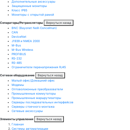
Дополнительные аксессуары
Защищенные мониторы
Класс IP65
Мониторы с открытой рамой
Сепараторы/Ретрансляторы
Вернуться назад
BNC (Bayonet Neill-Concelman)
CAN
DeviceNet
J1939 и NMEA 2000
M-Bus
M-Bus Wireless
PROFIBUS
RS-232
RS-485
Ограничители перенапряжения RJ45
Сетевое оборудование
Вернуться назад
Малый офис/Домашний офис
Модемы
Оптоволоконные преобразователи
Промышленные коммутаторы
Промышленные маршрутизаторы
Серверы последовательных интерфейсов
Серверы стоечного монтажа
Сетевые аксессуары
Элементы управления
Вернуться назад
Главная
Системы автоматизации