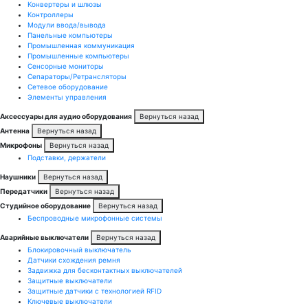
Конвертеры и шлюзы
Контроллеры
Модули ввода/вывода
Панельные компьютеры
Промышленная коммуникация
Промышленные компьютеры
Сенсорные мониторы
Сепараторы/Ретрансляторы
Сетевое оборудование
Элементы управления
Аксессуары для аудио оборудования
Вернуться назад
Антенна
Вернуться назад
Микрофоны
Вернуться назад
Подставки, держатели
Наушники
Вернуться назад
Передатчики
Вернуться назад
Студийное оборудование
Вернуться назад
Беспроводные микрофонные системы
Аварийные выключатели
Вернуться назад
Блокировочный выключатель
Датчики схождения ремня
Задвижка для бесконтактных выключателей
Защитные выключатели
Защитные датчики с технологией RFID
Ключевые выключатели