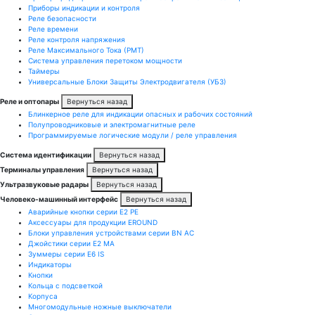
Приборы индикации и контроля
Реле безопасности
Реле времени
Реле контроля напряжения
Реле Максимального Тока (РМТ)
Система управления перетоком мощности
Таймеры
Универсальные Блоки Защиты Электродвигателя (УБЗ)
Реле и оптопары
Вернуться назад
Блинкерное реле для индикации опасных и рабочих состояний
Полупроводниковые и электромагнитные реле
Программируемые логические модули / реле управления
Система идентификации
Вернуться назад
Терминалы управления
Вернуться назад
Ультразвуковые радары
Вернуться назад
Человеко-машинный интерфейс
Вернуться назад
Аварийные кнопки серии E2 PE
Аксессуары для продукции EROUND
Блоки управления устройствами серии BN AC
Джойстики серии E2 MA
Зуммеры серии E6 IS
Индикаторы
Кнопки
Кольца с подсветкой
Корпуса
Многомодульные ножные выключатели