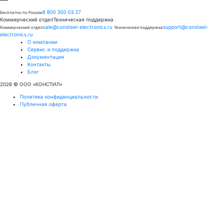
8 800 350 03 27
Бесплатно по России
Коммерческий отдел
Техническая поддержка
sale@consteel-electronics.ru
support@consteel-
Коммерческий отдел
Техническая поддержка
electronics.ru
О компании
Сервис и поддержка
Документация
Контакты
Блог
2026 © OOO «КОНСТИЛ»
Политика конфиденциальности
Публичная оферта