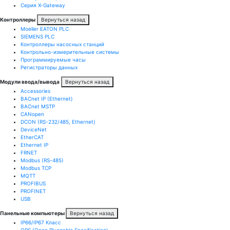
Серия X-Gateway
Контроллеры
Вернуться назад
Moeller EATON PLC
SIEMENS PLC
Контроллеры насосных станций
Контрольно-измерительные системы
Программируемые часы
Регистраторы данных
Модули ввода/вывода
Вернуться назад
Accessories
BACnet IP (Ethernet)
BACnet MSTP
CANopen
DCON (RS-232/485, Ethernet)
DeviceNet
EtherCAT
Ethernet IP
FRNET
Modbus (RS-485)
Modbus TCP
MQTT
PROFIBUS
PROFINET
USB
Панельные компьютеры
Вернуться назад
IP66/IP67 Класс
OPS (Open Pluggable Specification)