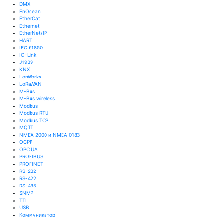
DMX
EnOcean
EtherCat
Ethernet
EtherNet/IP
HART
IEC 61850
IO-Link
J1939
KNX
LonWorks
LoRaWAN
M-Bus
M-Bus wireless
Modbus
Modbus RTU
Modbus TCP
MQTT
NMEA 2000 и NMEA 0183
OCPP
OPC UA
PROFIBUS
PROFINET
RS-232
RS-422
RS-485
SNMP
TTL
USB
Коммуникатор