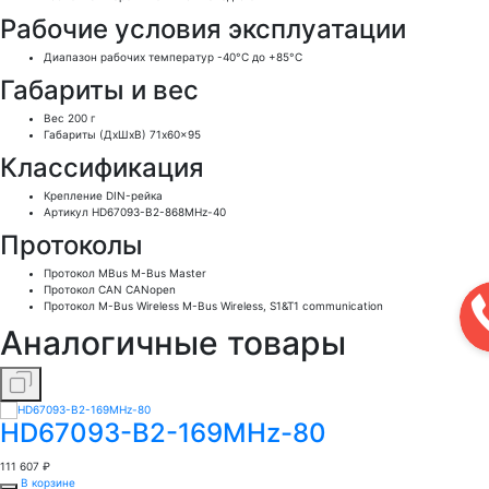
Рабочие условия эксплуатации
Диапазон рабочих температур
-40°C до +85°C
Габариты и вес
Вес
200 г
Габариты (ДхШхВ)
71x60x95
Классификация
Крепление
DIN-рейка
Артикул
HD67093-B2-868MHz-40
Протоколы
Протокол MBus
M-Bus Master
Протокол CAN
CANopen
Протокол M-Bus Wireless
M-Bus Wireless, S1&T1 communication
Аналогичные
товары
HD67093-B2-169MHz-80
111 607 ₽
В корзине