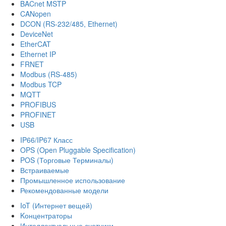
BACnet MSTP
CANopen
DCON (RS-232/485, Ethernet)
DeviceNet
EtherCAT
Ethernet IP
FRNET
Modbus (RS-485)
Modbus TCP
MQTT
PROFIBUS
PROFINET
USB
IP66/IP67 Класс
OPS (Open Pluggable Specification)
POS (Торговые Терминалы)
Встраиваемые
Промышленное использование
Рекомендованные модели
IoT (Интернет вещей)
Kонцентраторы
Интеллектуальные счетчики