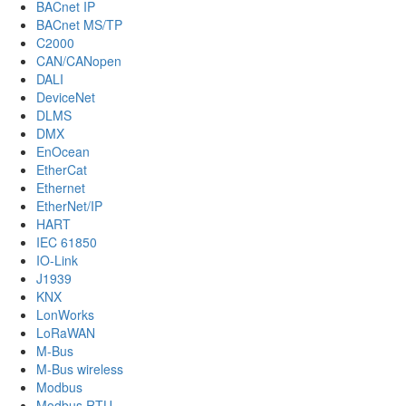
BACnet IP
BACnet MS/TP
C2000
CAN/CANopen
DALI
DeviceNet
DLMS
DMX
EnOcean
EtherCat
Ethernet
EtherNet/IP
HART
IEC 61850
IO-Link
J1939
KNX
LonWorks
LoRaWAN
M-Bus
M-Bus wireless
Modbus
Modbus RTU