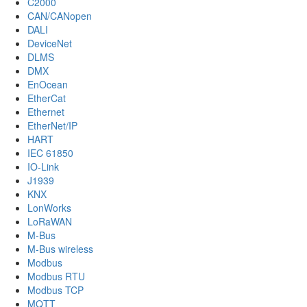
C2000
CAN/CANopen
DALI
DeviceNet
DLMS
DMX
EnOcean
EtherCat
Ethernet
EtherNet/IP
HART
IEC 61850
IO-Link
J1939
KNX
LonWorks
LoRaWAN
M-Bus
M-Bus wireless
Modbus
Modbus RTU
Modbus TCP
MQTT