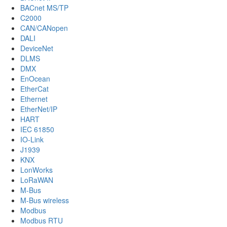
BACnet MS/TP
C2000
CAN/CANopen
DALI
DeviceNet
DLMS
DMX
EnOcean
EtherCat
Ethernet
EtherNet/IP
HART
IEC 61850
IO-Link
J1939
KNX
LonWorks
LoRaWAN
M-Bus
M-Bus wireless
Modbus
Modbus RTU