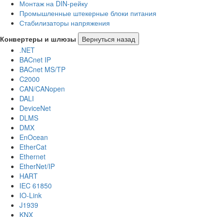
Монтаж на DIN-рейку
Промышленные штекерные блоки питания
Стабилизаторы напряжения
Конвертеры и шлюзы
Вернуться назад
.NET
BACnet IP
BACnet MS/TP
C2000
CAN/CANopen
DALI
DeviceNet
DLMS
DMX
EnOcean
EtherCat
Ethernet
EtherNet/IP
HART
IEC 61850
IO-Link
J1939
KNX