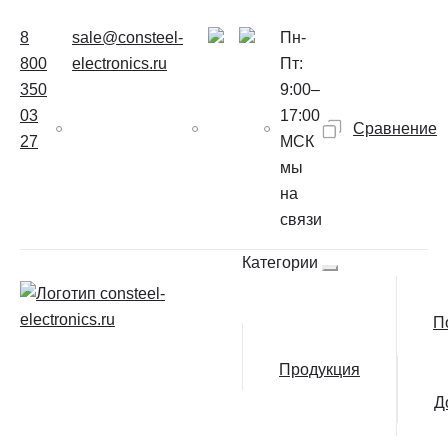
8
sale@consteel-
Пн-
800
electronics.ru
Пт:
350
9:00–
03
17:00
Сравнение
27
МСК
мы
на
связи
Категории
П
Продукция
Д