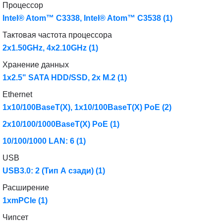
Процессор
Intel® Atom™ C3338, Intel® Atom™ C3538
(1)
Тактовая частота процессора
2x1.50GHz, 4x2.10GHz
(1)
Хранение данных
1x2.5" SATA HDD/SSD, 2x M.2
(1)
Ethernet
1x10/100BaseT(X), 1x10/100BaseT(X) PoE
(2)
2x10/100/1000BaseT(X) PoE
(1)
10/100/1000 LAN: 6
(1)
USB
USB3.0: 2 (Тип А сзади)
(1)
Расширение
1xmPCIe
(1)
Чипсет