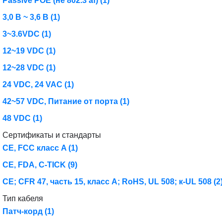
Passive POE (не 802.3 af)
(1)
3,0 В ~ 3,6 В
(1)
3~3.6VDC
(1)
12~19 VDC
(1)
12~28 VDC
(1)
24 VDC, 24 VAC
(1)
42~57 VDC, Питание от порта
(1)
48 VDC
(1)
Сертификаты и стандарты
CE, FCC класс A
(1)
CE, FDA, C-TICK
(9)
СЕ; CFR 47, часть 15, класс A; RoHS, UL 508; к-UL 508
(2
Тип кабеля
Патч-корд
(1)