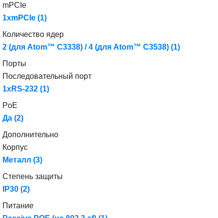
mPCIe
1xmPCIe
(1)
Количество ядер
2 (для Atom™ C3338) / 4 (для Atom™ C3538)
(1)
Порты
Последовательный порт
1xRS-232
(1)
PoE
Да
(2)
Дополнительно
Корпус
Металл
(3)
Степень защиты
IP30
(2)
Питание