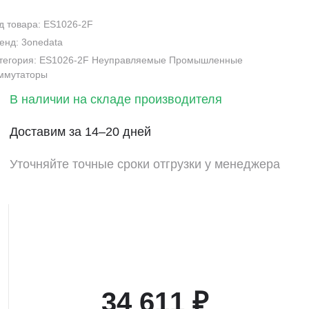
д товара: ES1026-2F
енд: 3onedata
тегория: ES1026-2F Неуправляемые Промышленные
ммутаторы
В наличии на складе производителя
Доставим за 14–20 дней
Уточняйте точные сроки отгрузки у менеджера
34 611 ₽