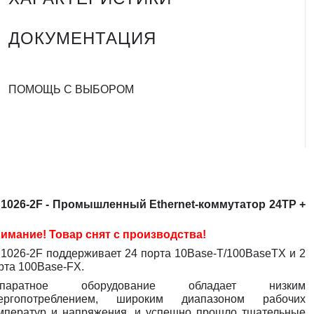
ДОКУМЕНТАЦИЯ
ПОМОЩЬ С ВЫБОРОМ
1026-2F - Промышленный Ethernet-коммутатор 24TP +
имание! Товар сн
я
т с производства!
1026-2F поддерживает 24 порта 10Base-T/100BaseTX и 2
рта 100Base-FX.
ппаратное оборудование обладает низким
ергопотреблением, широким диапазоном рабочих
мператур и напряжения, и успешно прошло тщательные